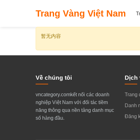
​Trang Vàng Việt Nam
T
暂无内容
Về chúng tôi
Dịch
​vncategory.comkết nối các doanh
Trang 
nghiệp Việt Nam với đối tác tiềm
Danh 
năng thông qua nền tảng danh mục
Đăng k
số hàng đầu.​​