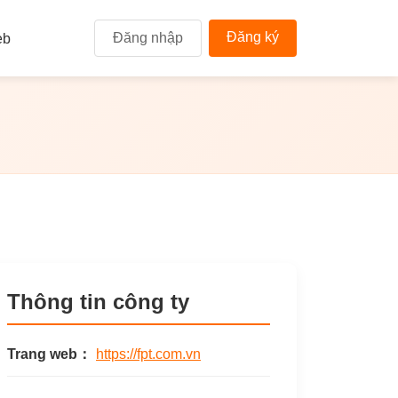
Đăng ký
Đăng nhập
eb
Thông tin công ty
Trang web：
https://fpt.com.vn