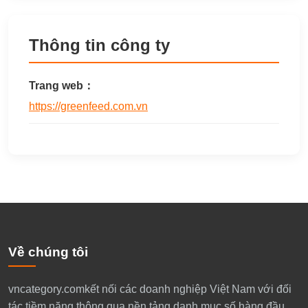
Thông tin công ty
Trang web：
https://greenfeed.com.vn
Về chúng tôi
​vncategory.comkết nối các doanh nghiệp Việt Nam với đối
tác tiềm năng thông qua nền tảng danh mục số hàng đầu.​​