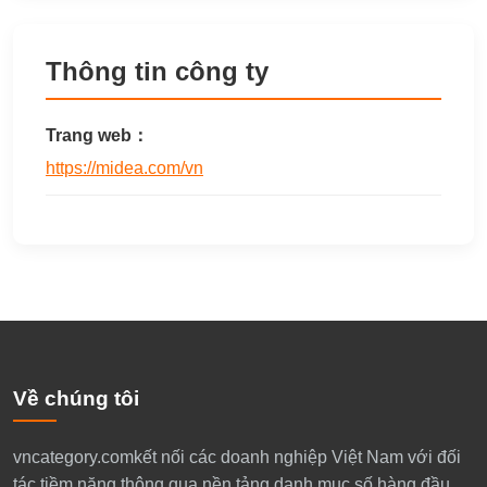
Thông tin công ty
Trang web：
https://midea.com/vn
Về chúng tôi
​vncategory.comkết nối các doanh nghiệp Việt Nam với đối
tác tiềm năng thông qua nền tảng danh mục số hàng đầu.​​