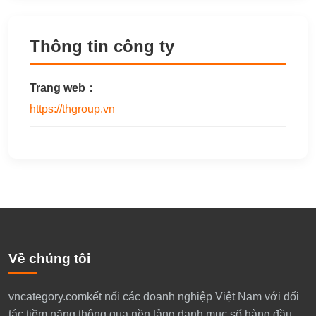
Thông tin công ty
Trang web：
https://thgroup.vn
Về chúng tôi
​vncategory.comkết nối các doanh nghiệp Việt Nam với đối
tác tiềm năng thông qua nền tảng danh mục số hàng đầu.​​