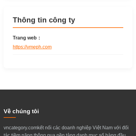
Thông tin công ty
Trang web：
https://vmeph.com
Về chúng tôi
​vncategory.comkết nối các doanh nghiệp Việt Nam với đối
tác tiềm năng thông qua nền tảng danh mục số hàng đầu.​​